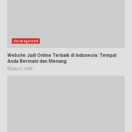
Uncategorized
Website Judi Online Terbaik di Indonesia: Tempat
Anda Bermain dan Menang
July 31, 2026