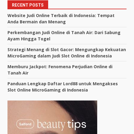
RECENT POSTS
Website Judi Online Terbaik di Indonesia: Tempat
Anda Bermain dan Menang
Perkembangan Judi Online di Tanah Air: Dari Sabung
Ayam Hingga Togel
Strategi Menang di Slot Gacor: Mengungkap Kekuatan
MicroGaming dalam Judi Slot Online di Indonesia
Memburu Jackpot: Fenomena Perjudian Online di
Tanah Air
Panduan Lengkap Daftar Lord88 untuk Mengakses
Slot Online MicroGaming di Indonesia