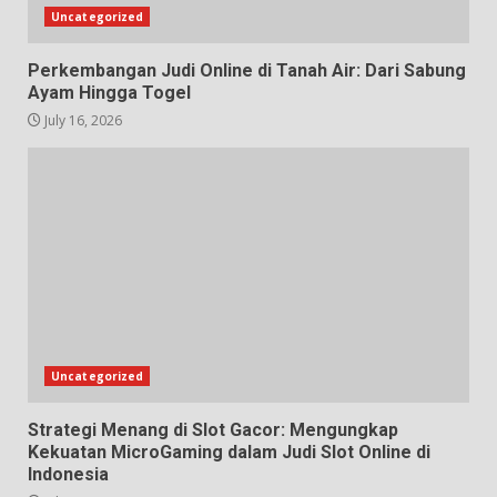
Uncategorized
Perkembangan Judi Online di Tanah Air: Dari Sabung
Ayam Hingga Togel
July 16, 2026
Uncategorized
Strategi Menang di Slot Gacor: Mengungkap
Kekuatan MicroGaming dalam Judi Slot Online di
Indonesia