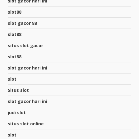
slot gacor hari ini
slot88
slot gacor 88
slot88
situs slot gacor
slot88
slot gacor hari ini
slot
Situs slot
slot gacor hari ini
judi slot
situs slot online
slot