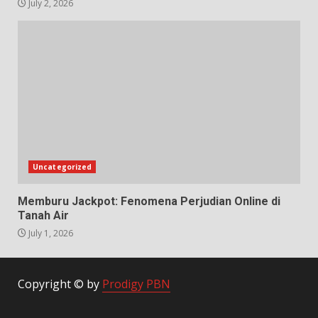
July 2, 2026
Uncategorized
Memburu Jackpot: Fenomena Perjudian Online di
Tanah Air
July 1, 2026
Copyright © by
Prodigy PBN