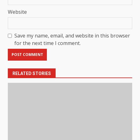
Website
Save my name, email, and website in this browser
for the next time I comment.
RELATED STORIES