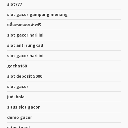
slot777
slot gacor gampang menang
สล็อตทดลองเล่นฟรี
slot gacor hari ini
slot anti rungkad
slot gacor hari ini
gacha168
slot deposit 5000
slot gacor
judi bola
situs slot gacor
demo gacor
situs togel