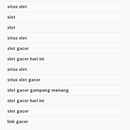
situs slot
slot
slot
situs slot
slot gacor
slot gacor hari ini
situs slot
situs slot gacor
slot gacor gampang menang
slot gacor hari ini
slot gacor
link gacor