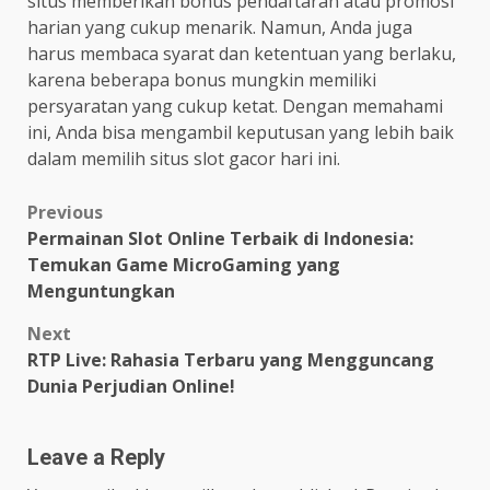
situs memberikan bonus pendaftaran atau promosi
harian yang cukup menarik. Namun, Anda juga
harus membaca syarat dan ketentuan yang berlaku,
karena beberapa bonus mungkin memiliki
persyaratan yang cukup ketat. Dengan memahami
ini, Anda bisa mengambil keputusan yang lebih baik
dalam memilih situs slot gacor hari ini.
Post
Previous
Permainan Slot Online Terbaik di Indonesia:
navigation
Temukan Game MicroGaming yang
Menguntungkan
Next
RTP Live: Rahasia Terbaru yang Mengguncang
Dunia Perjudian Online!
Leave a Reply