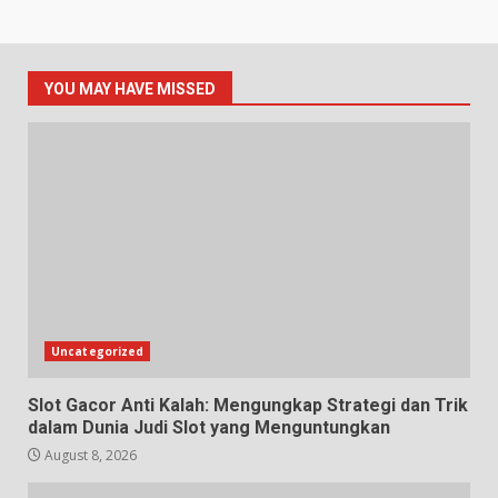
YOU MAY HAVE MISSED
Uncategorized
Slot Gacor Anti Kalah: Mengungkap Strategi dan Trik
dalam Dunia Judi Slot yang Menguntungkan
August 8, 2026