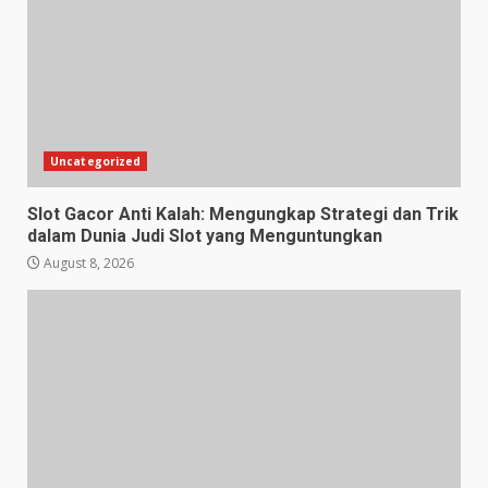
Uncategorized
Slot Gacor Anti Kalah: Mengungkap Strategi dan Trik
dalam Dunia Judi Slot yang Menguntungkan
August 8, 2026