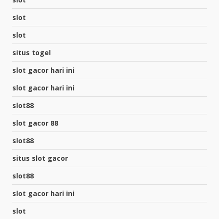
slot
slot
situs togel
slot gacor hari ini
slot gacor hari ini
slot88
slot gacor 88
slot88
situs slot gacor
slot88
slot gacor hari ini
slot