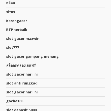
สล็อต
situs
Karengacor
RTP terbaik
slot gacor maxwin
slot777
slot gacor gampang menang
สล็อตทดลองเล่นฟรี
slot gacor hari ini
slot anti rungkad
slot gacor hari ini
gacha168
slot deposit 5000