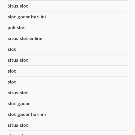
Situs slot
slot gacor hari ini
judi slot
situs slot online
slot
situs slot
slot
slot
situs slot
slot gacor
slot gacor hari ini
situs slot