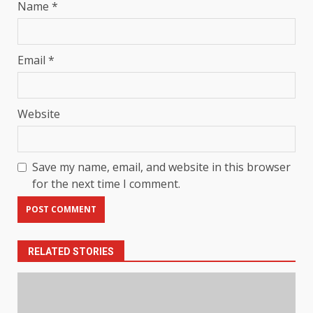
Name
*
Email
*
Website
Save my name, email, and website in this browser
for the next time I comment.
RELATED STORIES