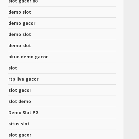
slot gacor 88
demo slot
demo gacor
demo slot
demo slot
akun demo gacor
slot
rtp live gacor
slot gacor
slot demo
Demo Slot PG
situs slot
slot gacor