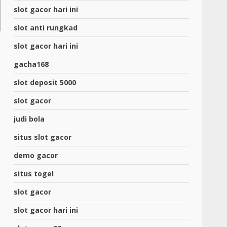
slot gacor hari ini
slot anti rungkad
slot gacor hari ini
gacha168
slot deposit 5000
slot gacor
judi bola
situs slot gacor
demo gacor
situs togel
slot gacor
slot gacor hari ini