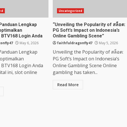
ed
Uncategorized
: Panduan Lengkap
“Unveiling the Popularity of สล็อต:
optimalkan
PG Soft’s Impact on Indonesia’s
 BTV168 Login Anda
Online Gambling Scene”
gonfly47
May 6, 2026
faithfuldragonfly47
May 5, 2026
: Panduan Lengkap
Unveiling the Popularity of สล็อต:
optimalkan
PG Soft’s Impact on Indonesia’s
 BTV168 Login Anda
Online Gambling Scene Online
tal ini, slot online
gambling has taken...
Read More