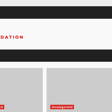
ed
Uncategorized