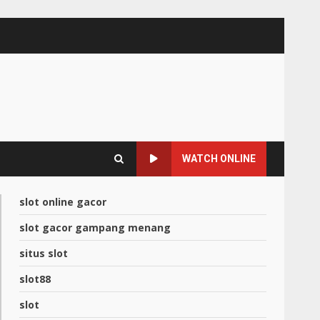
WATCH ONLINE
slot online gacor
slot gacor gampang menang
situs slot
slot88
slot