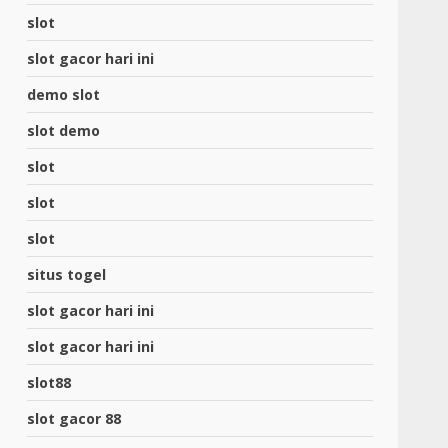
slot
slot gacor hari ini
demo slot
slot demo
slot
slot
slot
situs togel
slot gacor hari ini
slot gacor hari ini
slot88
slot gacor 88