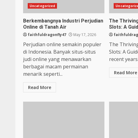
Uncategorized
Uncategoriz
Berkembangnya Industri Perjudian
The Thrivin
Online di Tanah Air
Slots: A Gui
faithfuldragonfly47
May 17, 2026
faithfuldra
Perjudian online semakin populer
The Thrivin
di Indonesia. Banyak situs-situs
Slots: A Gui
judi online yang menawarkan
recent years,
berbagai macam permainan
Read More
menarik seperti...
Read More