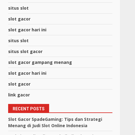
situs slot
slot gacor
slot gacor hari ini
situs slot
situs slot gacor
slot gacor gampang menang
slot gacor hari ini
slot gacor
link gacor
RECENT POSTS
Slot Gacor SpadeGaming: Tips dan Strategi
Menang di Judi Slot Online Indonesia