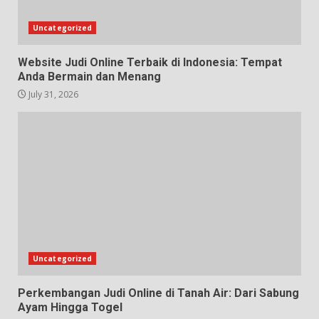
Uncategorized
Website Judi Online Terbaik di Indonesia: Tempat
Anda Bermain dan Menang
July 31, 2026
Uncategorized
Perkembangan Judi Online di Tanah Air: Dari Sabung
Ayam Hingga Togel