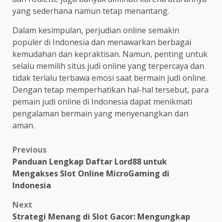
yang sederhana namun tetap menantang.
Dalam kesimpulan, perjudian online semakin
populer di Indonesia dan menawarkan berbagai
kemudahan dan kepraktisan. Namun, penting untuk
selalu memilih situs judi online yang terpercaya dan
tidak terlalu terbawa emosi saat bermain judi online.
Dengan tetap memperhatikan hal-hal tersebut, para
pemain judi online di Indonesia dapat menikmati
pengalaman bermain yang menyenangkan dan
aman.
Post
Previous
Panduan Lengkap Daftar Lord88 untuk
navigation
Mengakses Slot Online MicroGaming di
Indonesia
Next
Strategi Menang di Slot Gacor: Mengungkap