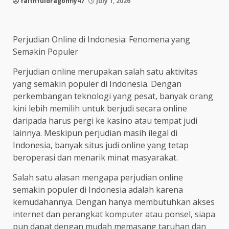
faithfuldragonfly47
July 1, 2026
Perjudian Online di Indonesia: Fenomena yang
Semakin Populer
Perjudian online merupakan salah satu aktivitas
yang semakin populer di Indonesia. Dengan
perkembangan teknologi yang pesat, banyak orang
kini lebih memilih untuk berjudi secara online
daripada harus pergi ke kasino atau tempat judi
lainnya. Meskipun perjudian masih ilegal di
Indonesia, banyak situs judi online yang tetap
beroperasi dan menarik minat masyarakat.
Salah satu alasan mengapa perjudian online
semakin populer di Indonesia adalah karena
kemudahannya. Dengan hanya membutuhkan akses
internet dan perangkat komputer atau ponsel, siapa
pun dapat dengan mudah memasang taruhan dan