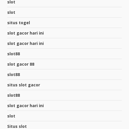
slot
slot
situs togel
slot gacor hari ini
slot gacor hari ini
slot88
slot gacor 88
slot88
situs slot gacor
slot88
slot gacor hari ini
slot
Situs slot