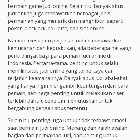
bermain game judi online. Selain itu, banyak situs
judi online juga menawarkan berbagai jenis
permainan yang menarik dan menghibur, seperti
poker, blackjack, roulette, dan slot online.
Namun, meskipun perjudian online menawarkan
kemudahan dan kepraktisan, ada beberapa hal yang
perlu diingat bagi para pemain judi online di
Indonesia. Pertama-tama, penting untuk selalu
memilih situs judi online yang terpercaya dan
terjamin keamanannya. Banyak situs judi abal-abal
yang hanya ingin mengambil keuntungan dari para
pemain, sehingga penting untuk melakukan riset
terlebih dahulu sebelum memutuskan untuk
bergabung dengan situs tertentu.
Selain itu, penting juga untuk tidak terbawa emosi
saat bermain judi online. Menang dan kalah adalah
bagian dari permainan judi, dan penting untuk