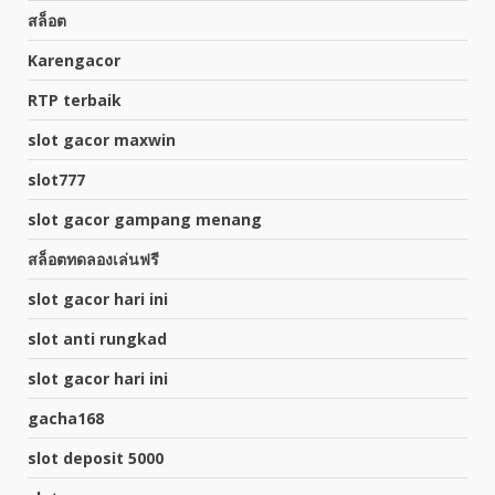
สล็อต
Karengacor
RTP terbaik
slot gacor maxwin
slot777
slot gacor gampang menang
สล็อตทดลองเล่นฟรี
slot gacor hari ini
slot anti rungkad
slot gacor hari ini
gacha168
slot deposit 5000