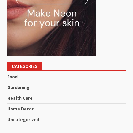
CATEGORIES
Food
Gardening
Health Care
Home Decor
Uncategorized