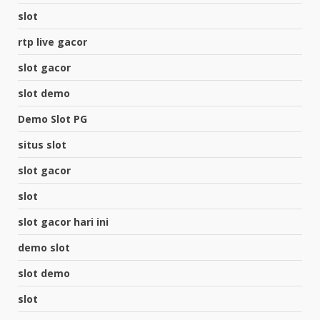
slot
rtp live gacor
slot gacor
slot demo
Demo Slot PG
situs slot
slot gacor
slot
slot gacor hari ini
demo slot
slot demo
slot