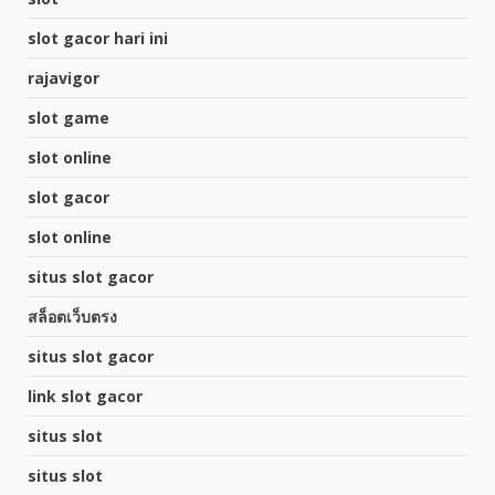
slot gacor hari ini
rajavigor
slot game
slot online
slot gacor
slot online
situs slot gacor
สล็อตเว็บตรง
situs slot gacor
link slot gacor
situs slot
situs slot