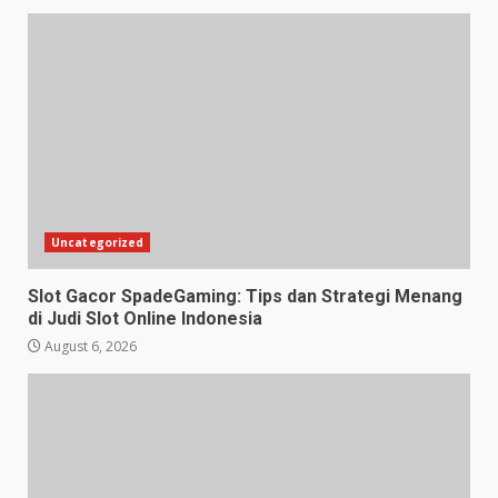
Uncategorized
Slot Gacor SpadeGaming: Tips dan Strategi Menang
di Judi Slot Online Indonesia
August 6, 2026