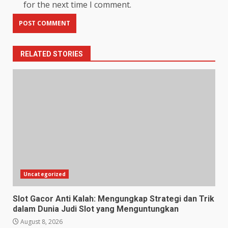
for the next time I comment.
RELATED STORIES
Uncategorized
Slot Gacor Anti Kalah: Mengungkap Strategi dan Trik
dalam Dunia Judi Slot yang Menguntungkan
August 8, 2026