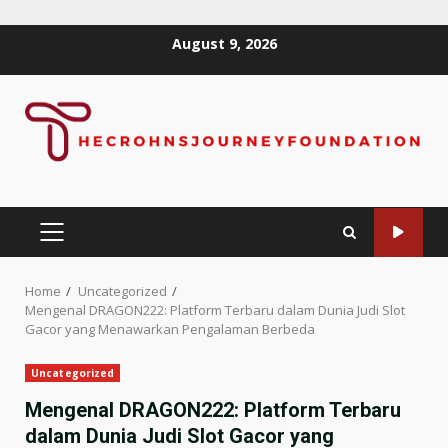
Skip
August 9, 2026
to
content
PRIMARY
MENU
Home
Uncategorized
Mengenal DRAGON222: Platform Terbaru dalam Dunia Judi Slot
Gacor yang Menawarkan Pengalaman Berbeda
Uncategorized
Mengenal DRAGON222: Platform Terbaru
dalam Dunia Judi Slot Gacor yang