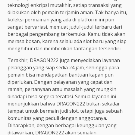
teknologi enkripsi mutakhir, setiap transaksi yang
dilakukan oleh pemain terjamin aman. Tak hanya itu,
koleksi permainan yang ada di platform ini pun
sangat bervariasi, memuat judul-judul terbaru dari
berbagai pengembang terkemuka. Kamu tidak akan
merasa bosan, karena selalu ada slot baru yang siap
menghibur dan memberikan tantangan tersendiri.
Terakhir, DRAGON222 juga menyediakan layanan
pelanggan yang siap sedia 24 jam, sehingga para
pemain bisa mendapatkan bantuan kapan pun
diperlukan. Dengan pelayanan yang cepat dan
ramah, pertanyaan atau masalah yang mungkin
dihadapi bisa segera teratasi. Semua layanan ini
menunjukkan bahwa DRAGON222 bukan sekadar
tempat untuk bermain judi slot, tetapi juga sebuah
komunitas yang peduli dengan anggotanya.
Diharapkan, dengan berbagai keunggulan yang
ditawarkan, DRAGON222 akan semakin