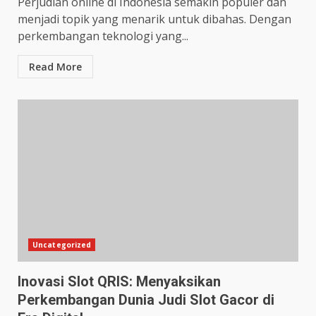
Perjudian online di Indonesia semakin populer dan
menjadi topik yang menarik untuk dibahas. Dengan
perkembangan teknologi yang...
Read More
Uncategorized
Inovasi Slot QRIS: Menyaksikan
Perkembangan Dunia Judi Slot Gacor di