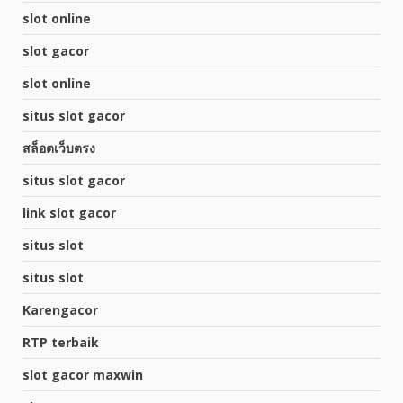
slot online
slot gacor
slot online
situs slot gacor
สล็อตเว็บตรง
situs slot gacor
link slot gacor
situs slot
situs slot
Karengacor
RTP terbaik
slot gacor maxwin