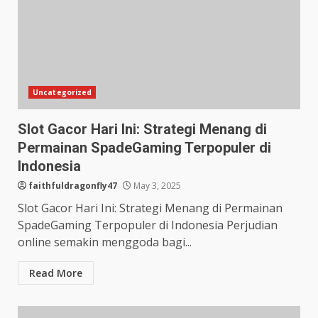
Uncategorized
Slot Gacor Hari Ini: Strategi Menang di
Permainan SpadeGaming Terpopuler di
Indonesia
faithfuldragonfly47
May 3, 2025
Slot Gacor Hari Ini: Strategi Menang di Permainan
SpadeGaming Terpopuler di Indonesia Perjudian
online semakin menggoda bagi...
Read More