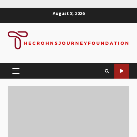
Skip
August 8, 2026
to
content
PRIMARY
MENU