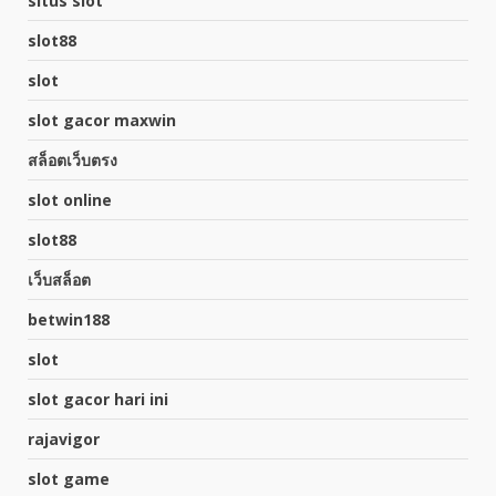
situs slot
slot88
slot
slot gacor maxwin
สล็อตเว็บตรง
slot online
slot88
เว็บสล็อต
betwin188
slot
slot gacor hari ini
rajavigor
slot game