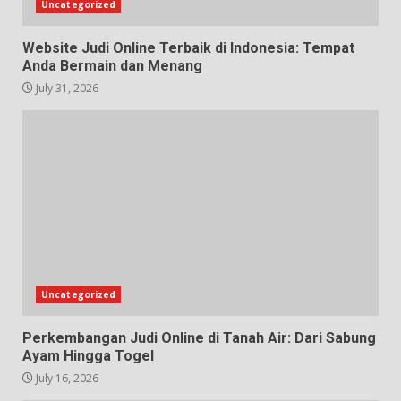
Uncategorized
Website Judi Online Terbaik di Indonesia: Tempat
Anda Bermain dan Menang
July 31, 2026
Uncategorized
Perkembangan Judi Online di Tanah Air: Dari Sabung
Ayam Hingga Togel
July 16, 2026