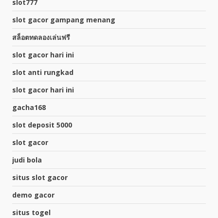
slot777
slot gacor gampang menang
สล็อตทดลองเล่นฟรี
slot gacor hari ini
slot anti rungkad
slot gacor hari ini
gacha168
slot deposit 5000
slot gacor
judi bola
situs slot gacor
demo gacor
situs togel