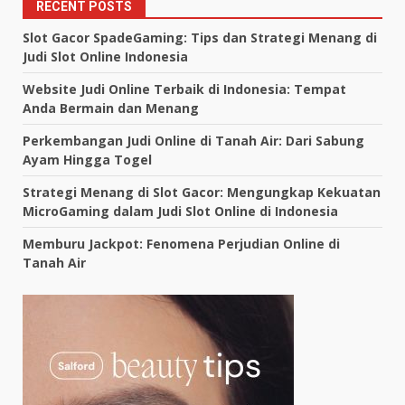
RECENT POSTS
Slot Gacor SpadeGaming: Tips dan Strategi Menang di
Judi Slot Online Indonesia
Website Judi Online Terbaik di Indonesia: Tempat
Anda Bermain dan Menang
Perkembangan Judi Online di Tanah Air: Dari Sabung
Ayam Hingga Togel
Strategi Menang di Slot Gacor: Mengungkap Kekuatan
MicroGaming dalam Judi Slot Online di Indonesia
Memburu Jackpot: Fenomena Perjudian Online di
Tanah Air