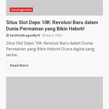
Uncategorized
Situs Slot Depo 10K: Revolusi Baru dalam
Dunia Permainan yang Bikin Heboh!
faithfuldragonfly47
May 9, 2025
Situs Slot Depo 10K: Revolusi Baru dalam Dunia
Permainan yang Bikin Heboh! Di era digital yang
serba...
Read More