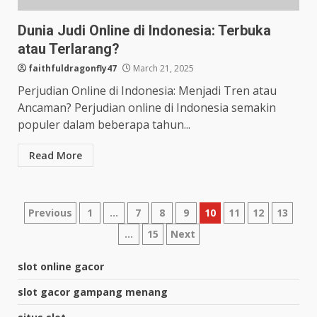
Dunia Judi Online di Indonesia: Terbuka
atau Terlarang?
faithfuldragonfly47
March 21, 2025
Perjudian Online di Indonesia: Menjadi Tren atau
Ancaman? Perjudian online di Indonesia semakin
populer dalam beberapa tahun...
Read More
Posts
Previous
1
…
7
8
9
10
11
12
13
…
15
Next
pagination
slot online gacor
slot gacor gampang menang