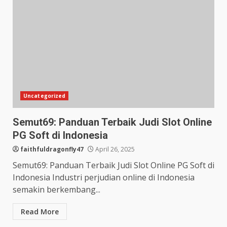
Uncategorized
Semut69: Panduan Terbaik Judi Slot Online
PG Soft di Indonesia
faithfuldragonfly47
April 26, 2025
Semut69: Panduan Terbaik Judi Slot Online PG Soft di
Indonesia Industri perjudian online di Indonesia
semakin berkembang...
Read More