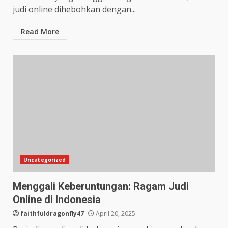
judi online dihebohkan dengan...
Read More
Uncategorized
Menggali Keberuntungan: Ragam Judi
Online di Indonesia
faithfuldragonfly47
April 20, 2025