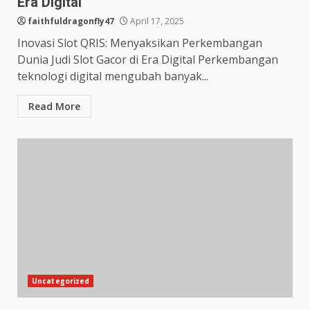
Era Digital
faithfuldragonfly47
April 17, 2025
Inovasi Slot QRIS: Menyaksikan Perkembangan
Dunia Judi Slot Gacor di Era Digital Perkembangan
teknologi digital mengubah banyak...
Read More
Uncategorized